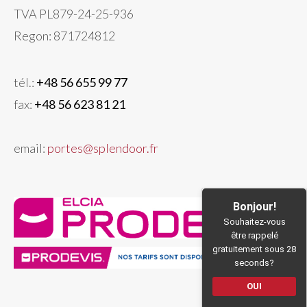
TVA PL879-24-25-936
Regon: 871724812
tél.:
+48 56 655 99 77
fax:
+48 56 623 81 21
email:
portes@splendoor.fr
Bonjour!
Souhaitez-vous
être rappelé
gratuitement sous 28
seconds?
OUI