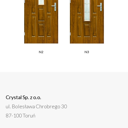
N2
N3
Crystal Sp. z o.o.
ul. Bolesława Chrobrego 30
87-100 Toruń