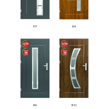
H7
R4
R6
R11