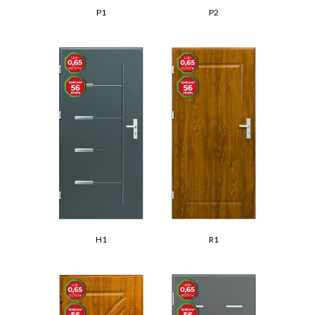
P1
P2
R1
H1